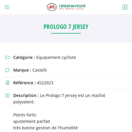


1 route de Bellegarde
23200 Saint Amand
PROLOGO 7 JERSEY
06 31 88 92 26
Catégorie :
Equipement cycliste

Marque :
Castelli

Référence :
4522023

Adresse email de réception

Description :
Le Prologo 7 jersey est un maillot

polyvalent.
En cochant cette case, vous consentez à recevoir nos propositions commerciales à
l'adresse email indiqué ci-dessus. Vous pouvez vous désinscrire à tout moment en
utilisant
le formulaire de désinscription
.
Points forts:
ajustement parfait
INSCRIPTION
très bonne gestion de l'humidité