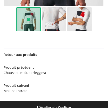
Accueil
Nos services
Vélos anciens
Accessoires
Restez infor
Vélos
INSCRIPTION NEW
Contact
Retour aux produits
Rejoignez-nou
Produit précédent
Chaussettes Superleggera
Produit suivant
Maillot Entrata
L'Atelier du Cycliste