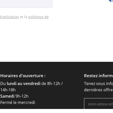
'utilisation
et la
politique de
Horaires d'ouverture :
Restez inform
Du
lundi au vendredi
de 8h-12h /
Tenez vous inf
14h-18h
dernières offre
Samedi
9h-12h
Fermé le mercredi