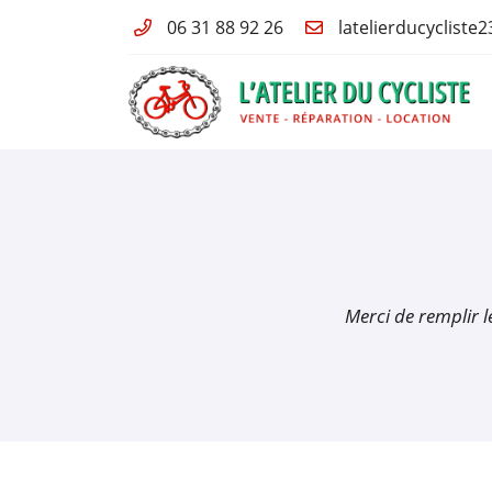
06 31 88 92 26
1 route de Bellegarde
23200 Saint Amand
06 31 88 92 26
Merci de remplir 
Adresse email de réception

En cochant cette case, vous consentez à recevoir nos propositions comme