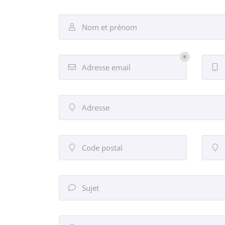
l'adresse email indiqué ci-dessus. Vous pouvez vous désinscrire à tout 
utilisant
le formulaire de désinscription
.
Nom et prénom

INSCRIPTION
Adresse email


Adresse

Code postal


Sujet
