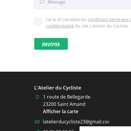
Message

J'ai lu et j'accepte les
conditions générales d
confidentialité
du site
L'Atelier du Cycliste
.
ENVOYER
L'Atelier du Cycliste
1 route de Bellegarde
23200 Saint Amand
Afficher la carte