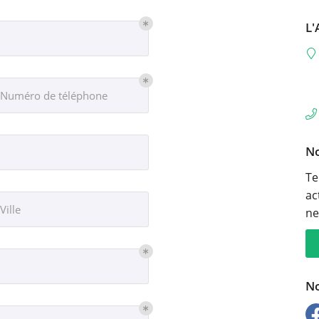
moment en
L'
Numéro de téléphone
No
Te
ac
Ville
ne
No