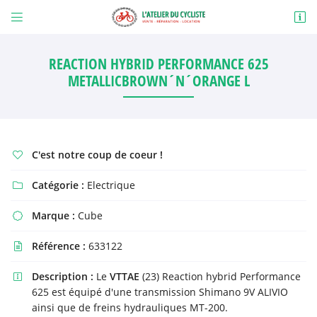


1 route de Bellegarde
23200 Saint Amand
REACTION HYBRID PERFORMANCE 625
06 31 88 92 26
METALLICBROWN´N´ORANGE L
C'est notre coup de coeur !

Catégorie :
Electrique

Marque :
Cube

Adresse email de réception

Référence :
633122

En cochant cette case, vous consentez à recevoir nos propositions commerciales à
l'adresse email indiqué ci-dessus. Vous pouvez vous désinscrire à tout moment en
utilisant
le formulaire de désinscription
.
Description :
Le
VTTAE
(23) Reaction hybrid Performance

625 est équipé d'une transmission Shimano 9V ALIVIO
INSCRIPTION
ainsi que de freins hydrauliques MT-200.