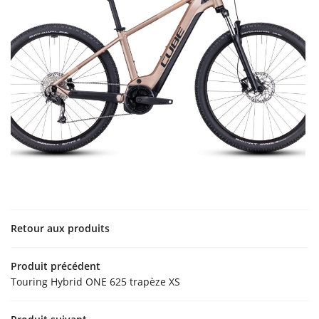
06 31 88 92 
Accueil
Nos services
Vélos anciens
Accessoires
Restez infor
Vélos
INSCRIPTION NEW
Contact
Rejoignez-nou
Retour aux produits
Produit précédent
Touring Hybrid ONE 625 trapèze XS